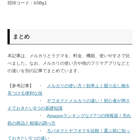
招待コード：bSBg1
まとめ
本記事は、メルカリとラクマを、料金、機能、使いやすさで比
べました。なお、メルカリの使い方や他のフリマアプリなどと
の違いを別の記事でまとめています。
【参考記事】 ・
メルカリの使い方！効率よく掘り出し物を
見つける便利な技
・
ヤフオクとメルカリの違い！初心者が押さ
えておきたい5つの基礎知識
・
Amazonランキングなど7つの情報源！売れ
筋の商品と相場の調べ方
・
モバオクとヤフオクを比較！選ぶ前に知っ
ておきたい5つの違い