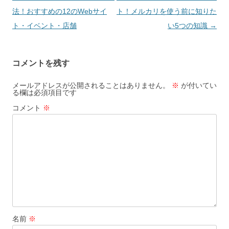
稿
法！おすすめの12のWebサイ
ト！メルカリを使う前に知りた
ナ
ト・イベント・店舗
い5つの知識
→
ビ
ゲ
コメントを残す
ー
シ
メールアドレスが公開されることはありません。
※
が付いてい
る欄は必須項目です
ョ
コメント
※
ン
名前
※