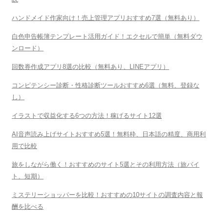
ハンドメイド作家向け！売上管理アプリおすすめ7選（無料あり）
白色申告帳簿テンプレート活用ガイド！エクセルで簡単（無料ダウ
ンロード）
回数券作成アプリ8選の比較（無料あり、LINEアプリ）
コンピテンシー診断・性格診断ツールおすすめ6選（無料、登録な
し）
イラストで収益化する6つの方法！稼げるサイト12選
AI音声読み上げサイトおすすめ5選！無料枠、日本語の精度、商用利
用で比較
旅をしながら働く！おすすめのサイト5選とその利用方法（旅バイ
ト、短期）
ミステリーショッパーを比較！おすすめの10サイトの調査内容と報
酬を比べる