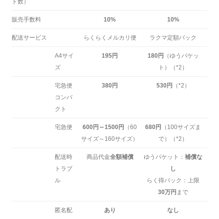
ド数）
販売手数料
10%
10%
配送サービス
らくらくメルカリ便
ラクマ定額パック
A4サイ
195円
180円
（ゆうパケッ
ズ
ト）（*2）
宅急便
380円
530円
（*2）
コンパ
クト
宅急便
600円～1500円
（60
680円
（100サイズま
サイズ～160サイズ）
で）（*2）
配送時
商品代金
全額補償
ゆうパケット：
補償な
トラブ
し
ル
らく得パック：上限
30万円
まで
匿名配
あり
なし