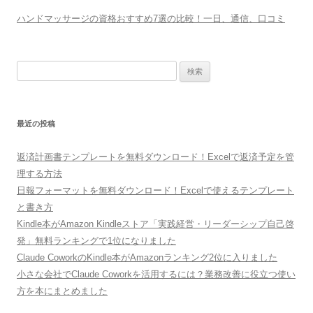
ハンドマッサージの資格おすすめ7選の比較！一日、通信、口コミ
検
索:
最近の投稿
返済計画書テンプレートを無料ダウンロード！Excelで返済予定を管
理する方法
日報フォーマットを無料ダウンロード！Excelで使えるテンプレート
と書き方
Kindle本がAmazon Kindleストア「実践経営・リーダーシップ自己啓
発」無料ランキングで1位になりました
Claude CoworkのKindle本がAmazonランキング2位に入りました
小さな会社でClaude Coworkを活用するには？業務改善に役立つ使い
方を本にまとめました