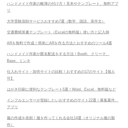
ハンドメイド作家の帳簿の付け方！見本やテンプレート、無料アプ
リ
大学受験添削サービスおすすめ7選（数学、国語、英作文）
交通費精算書テンプレート（Excelの無料版）使い方と記入例
ARを無料で作成！簡単にARを作る方法とおすすめのツール4選
ハンドメイド作家が匿名配送をする方法！Booth、クリーマ、
Base、ミンネ
仕入れサイト・卸売サイトの比較！おすすめの17のサイト【個人
可】
はがき印刷に便利なテンプレート5選！Word、Excel、無料版など
インフルエンサーが登録したいおすすめのサイト22選！募集案件、
アプリ
服の作成を依頼！服を作ってくれる会社14選（オリジナル服の製
作）