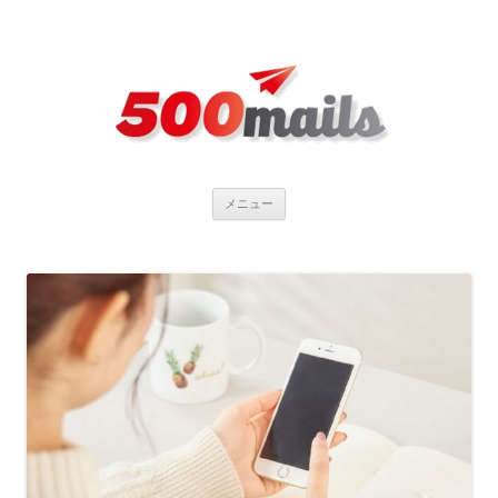
コ
メニュー
ン
テ
ン
ツ
へ
ス
キ
ッ
プ