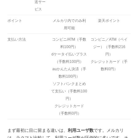
送サー
ビス
ポイント
メルカリ内でのみ利
楽天ポイント
用可能
支払い方法
コンビニ/ATM（手数
コンビニ／ATM（ペイ
料100円）
ジー）（手数料216
dケータイ払いプラス
円）
（手数料100円）
クレジットカード（手
auかんたん決済（手
数料0円）
数料100円）
ソフトバンクまとめ
て支払い（手数料100
円）
クレジットカード
（手数料0円）
まず最初に目に留まる違いは、
利用ユーザ数
です。メルカリ
は、ラクマと比較して、利用ユーザ数が圧倒的に多いです。そ