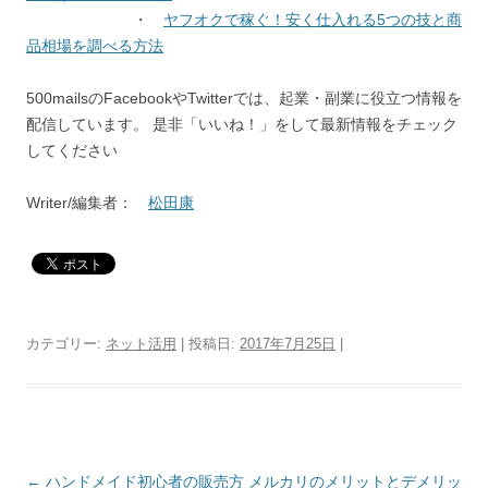
・
ヤフオクで稼ぐ！安く仕入れる5つの技と商
品相場を調べる方法
500mailsのFacebookやTwitterでは、起業・副業に役立つ情報を
配信しています。 是非「いいね！」をして最新情報をチェック
してください
Writer/編集者：
松田康
カテゴリー:
ネット活用
| 投稿日:
2017年7月25日
|
投
←
ハンドメイド初心者の販売方
メルカリのメリットとデメリッ