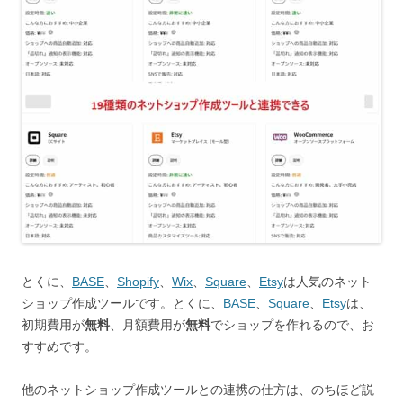
とくに、
BASE
、
Shopify
、
Wix
、
Square
、
Etsy
は人気のネット
ショップ作成ツールです。とくに、
BASE
、
Square
、
Etsy
は、
初期費用が
無料
、月額費用が
無料
でショップを作れるので、お
すすめです。
他のネットショップ作成ツールとの連携の仕方は、のちほど説