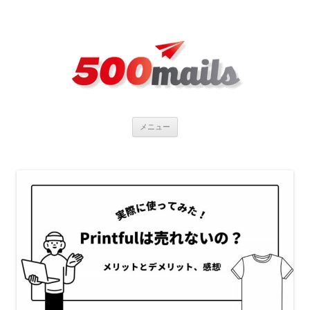
コ
メニュー
ン
テ
ン
ツ
へ
ス
キ
ッ
プ