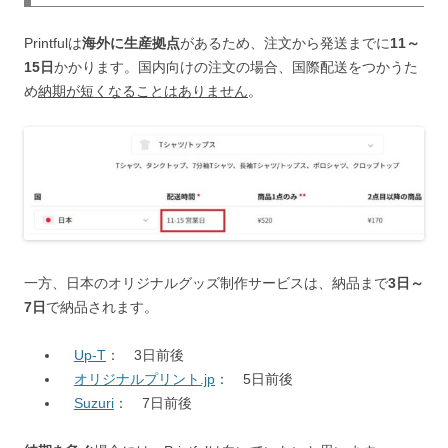
Printfulは
海外に生産拠点
があるため、注文から発送までに
11～
15日
かかります。国内向けの注文の場合、国際配送をつかうた
め
納期が短くなることはありません
。
一方、日本のオリジナルグッズ制作サービスは、納品まで
3日～
7日
で納品されます。
Up-T
： 3日前後
オリジナルプリント.jp
： 5日前後
Suzuri
： 7日前後