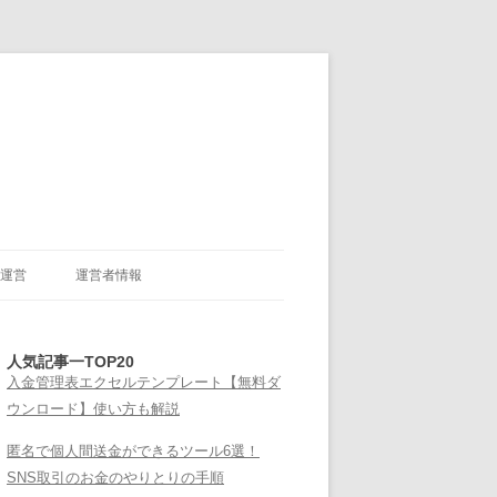
運営
運営者情報
人気記事一TOP20
入金管理表エクセルテンプレート【無料ダ
ウンロード】使い方も解説
匿名で個人間送金ができるツール6選！
SNS取引のお金のやりとりの手順