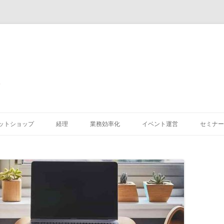
コ
ン
ットショップ
経理
業務効率化
イベント運営
セミナー
テ
ン
ツ
へ
ス
キ
ッ
プ