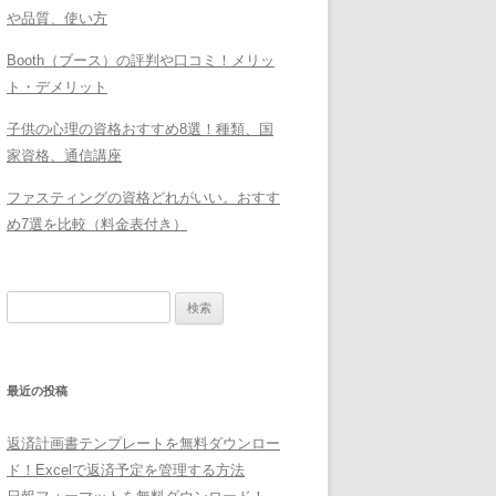
や品質、使い方
Booth（ブース）の評判や口コミ！メリッ
ト・デメリット
子供の心理の資格おすすめ8選！種類、国
家資格、通信講座
ファスティングの資格どれがいい。おすす
め7選を比較（料金表付き）
検
索:
最近の投稿
返済計画書テンプレートを無料ダウンロー
ド！Excelで返済予定を管理する方法