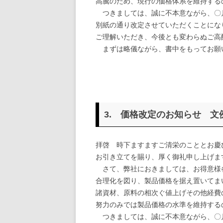
高騰のため、現行の価格体系を維持する
つきましては、誠に不本意ながら、〇
別紙の通り改定させていただくことにな
ご理解いただき、今後とも変わらぬご高
まずは略儀ながら、書中をもってお願
敬
3. 価格改定のお知らせ 文
拝啓 時下ますますご清栄のこととお慶
お引き立てを賜り、厚く御礼申し上げま
さて、弊社におきましては、お得意様
合理化を図り、製品価格を据え置いてま
諸資材、原料の相次ぐ値上げその他経費
努力のみでは製品価格の水準を維持する
つきましては、誠に不本意ながら、〇