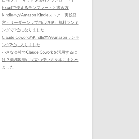
日報フォーマットを無料ダウンロード！
Excelで使えるテンプレートと書き方
Kindle本がAmazon Kindleストア「実践経
営・リーダーシップ自己啓発」無料ランキ
ングで1位になりました
Claude CoworkのKindle本がAmazonランキ
ング2位に入りました
小さな会社でClaude Coworkを活用するに
は？業務改善に役立つ使い方を本にまとめ
ました