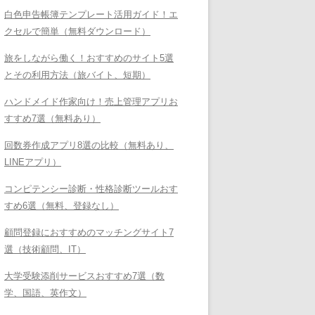
白色申告帳簿テンプレート活用ガイド！エ
クセルで簡単（無料ダウンロード）
旅をしながら働く！おすすめのサイト5選
とその利用方法（旅バイト、短期）
ハンドメイド作家向け！売上管理アプリお
すすめ7選（無料あり）
回数券作成アプリ8選の比較（無料あり、
LINEアプリ）
コンピテンシー診断・性格診断ツールおす
すめ6選（無料、登録なし）
顧問登録におすすめのマッチングサイト7
選（技術顧問、IT）
大学受験添削サービスおすすめ7選（数
学、国語、英作文）