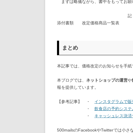
まずは略儀ながら、書中をもってお願
敬
記
添付書類 改定価格商品一覧表
以
まとめ
本記事では、価格改定のお知らせを手紙
本ブログでは、
ネットショップの運営
や
報を提供しています。
【参考記事】 ・
インスタグラムで販
・
飲食店の予約システ
・
キャッシュレス決済
500mailsのFacebookやTwitt