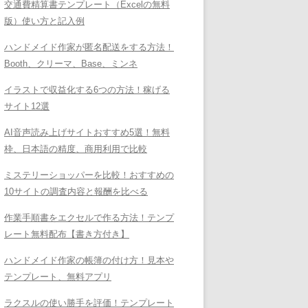
交通費精算書テンプレート（Excelの無料
版）使い方と記入例
ハンドメイド作家が匿名配送をする方法！
Booth、クリーマ、Base、ミンネ
イラストで収益化する6つの方法！稼げる
サイト12選
AI音声読み上げサイトおすすめ5選！無料
枠、日本語の精度、商用利用で比較
ミステリーショッパーを比較！おすすめの
10サイトの調査内容と報酬を比べる
作業手順書をエクセルで作る方法！テンプ
レート無料配布【書き方付き】
ハンドメイド作家の帳簿の付け方！見本や
テンプレート、無料アプリ
ラクスルの使い勝手を評価！テンプレート