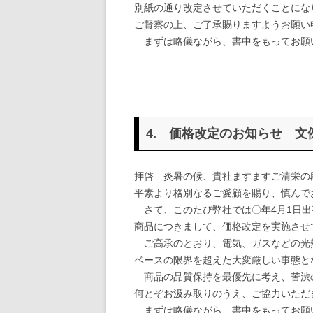
別紙の通り改定させていただくことにな
ご賢察の上、ご了承賜りますようお願い
まずは略儀ながら、書中をもってお願
敬
4. 価格改定のお知らせ 文
拝啓 炎暑の候、貴社ますますご清栄の
平素より格別なるご愛顧を賜り、慎んで
さて、このたび弊社では〇年4月1日出
商品につきまして、価格改定を実施させ
ご高承のとおり、電気、ガスなどの光
ベースの限界を超えた大変厳しい事態と
商品の品質保持を最優先に考え、苦渋
何とぞお汲み取りのうえ、ご協力いただ
まずは略儀ながら、書中をもってお願