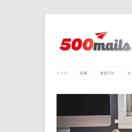
トップ
起業
販促方法
ネ