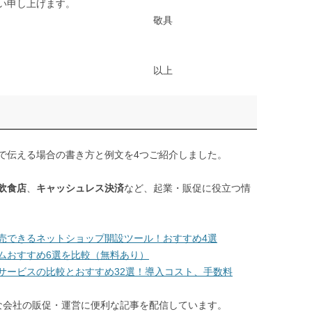
い申し上げます。
具
上
で伝える場合の書き方と例文を4つご紹介しました。
飲食店
、
キャッシュレス決済
など、起業・販促に役立つ情
売できるネットショップ開設ツール！おすすめ4選
ムおすすめ6選を比較（無料あり）
サービスの比較とおすすめ32選！導入コスト、手数料
erでは小さな会社の販促・運営に便利な記事を配信しています。