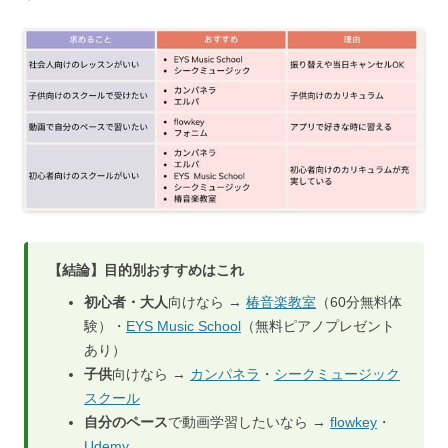
【結論】目的別おすすめはこれ
初心者・大人
向けなら →
椿音楽教室
（60分無料体
験）・
EYS Music School
（無料ピアノプレゼント
あり）
子供
向けなら →
カンパネラ
・
シークミュージック
スクール
自分のペース
で動画学習したいなら →
flowkey
・
Udemy