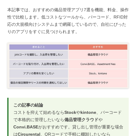
本記事では、おすすめの備品管理アプリ7選を機能、料金、操作
性で比較します。低コストなツールから、バーコード、RFID対
応の大規模向けシステムまで網羅しているので、自社にぴった
りのアプリをすぐに見つけられます。
この記事の結論
コストを抑えて始めるなら
Stock
や
kintone
、バーコード
で本格的に管理したいなら
備品管理クラウド
や
Convi.BASE
がおすすめです。貸し出し管理が重要な場合
は
Circurental
、QRコードで手軽に棚卸したいなら