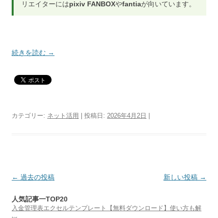
リエイターには
pixiv FANBOX
や
fantia
が向いています。
続きを読む
→
カテゴリー:
ネット活用
| 投稿日:
2026年4月2日
|
投
←
過去の投稿
新しい投稿
→
稿
人気記事一TOP20
ナ
入金管理表エクセルテンプレート【無料ダウンロード】使い方も解