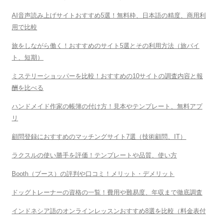
AI音声読み上げサイトおすすめ5選！無料枠、日本語の精度、商用利
用で比較
旅をしながら働く！おすすめのサイト5選とその利用方法（旅バイ
ト、短期）
ミステリーショッパーを比較！おすすめの10サイトの調査内容と報
酬を比べる
ハンドメイド作家の帳簿の付け方！見本やテンプレート、無料アプ
リ
顧問登録におすすめのマッチングサイト7選（技術顧問、IT）
ラクスルの使い勝手を評価！テンプレートや品質、使い方
Booth（ブース）の評判や口コミ！メリット・デメリット
ドッグトレーナーの資格の一覧！費用や難易度、年収まで徹底調査
インドネシア語のオンラインレッスンおすすめ8選を比較（料金表付