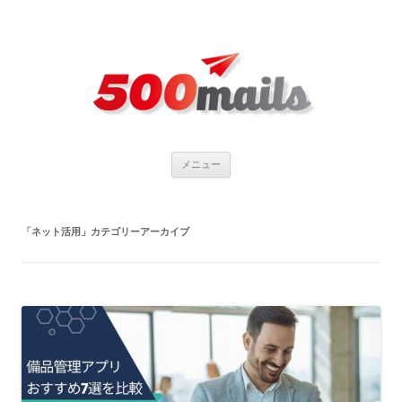
コ
メニュー
ン
テ
ン
ツ
へ
「
ネット活用
」カテゴリーアーカイブ
ス
キ
ッ
プ