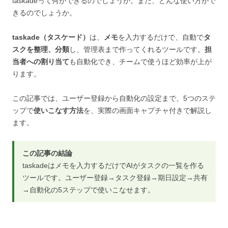
taskadeって何ができるのでしょうか。また、どんな使い方がで
きるのでしょうか。
taskade（タスケード）
は、
メモ
を入力するだけで、自動で
タ
スクを整理、分類
し、管理表まで作ってくれるツールです。
担
当者への割り当て
も自動化でき、チームで使うほど効率が上が
ります。
この記事では、ユーザー登録から自動化の設定まで、5つのステ
ップで
使いこなす方法
を、実際の画面キャプチャ付きで解説し
ます。
この記事の結論
taskadeはメモを入力するだけでAIがタスクの一覧を作る
ツールです。ユーザー登録→タスク登録→期日設定→共有
→自動化の5ステップで使いこなせます。