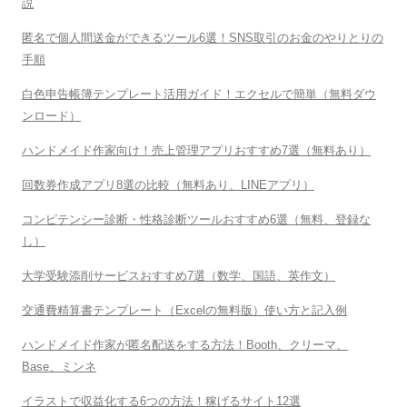
ビ
説
ゲ
匿名で個人間送金ができるツール6選！SNS取引のお金のやりとりの
ー
手順
シ
白色申告帳簿テンプレート活用ガイド！エクセルで簡単（無料ダウ
ョ
ンロード）
ン
ハンドメイド作家向け！売上管理アプリおすすめ7選（無料あり）
回数券作成アプリ8選の比較（無料あり、LINEアプリ）
コンピテンシー診断・性格診断ツールおすすめ6選（無料、登録な
し）
大学受験添削サービスおすすめ7選（数学、国語、英作文）
交通費精算書テンプレート（Excelの無料版）使い方と記入例
ハンドメイド作家が匿名配送をする方法！Booth、クリーマ、
Base、ミンネ
イラストで収益化する6つの方法！稼げるサイト12選