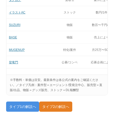
イラストAC
ストック
数円/1件
SUZURI
物販
数百〜千円/件
BASE
物販
売上により
MUGENUP
特化/案件
月25万〜50万
登竜門
公募/コンペ
応募企画により
※手数料・単価は目安。最新条件は各公式の案内をご確認くださ
い。／タイプ凡例：案件型＝エージェント/受発注中心、販売型＝直
販/出品、物販＝グッズ販売、ストック＝DL報酬型
タイプ1の解説へ
タイプ2の解説へ