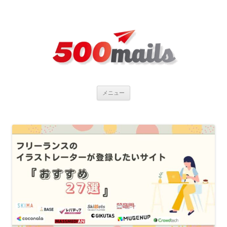
コ
メニュー
ン
テ
ン
ツ
へ
ス
キ
ッ
プ