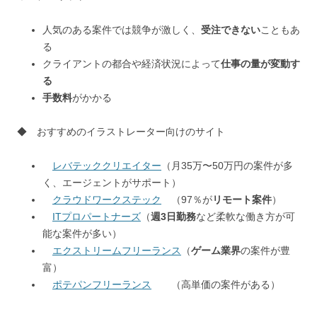
人気のある案件では競争が激しく、
受注できない
こともあ
る
クライアントの都合や経済状況によって
仕事の量が変動す
る
手数料
がかかる
◆ おすすめのイラストレーター向けのサイト
レバテッククリエイター
（月35万〜50万円の案件が多
く、エージェントがサポート）
クラウドワークステック
（97％が
リモート案件
）
ITプロパートナーズ
（
週3日勤務
など柔軟な働き方が可
能な案件が多い）
エクストリームフリーランス
（
ゲーム業界
の案件が豊
富）
ポテパンフリーランス
（高単価の案件がある）