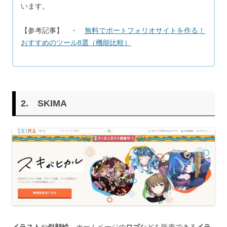
います。
【参考記事】 ・
無料でポートフォリオサイトを作る！
おすすめのツール8選（機能比較）
2.
SKIMA
イラスト
や
似顔絵
、ホームページの
ロゴ
などを販売できる
イラ