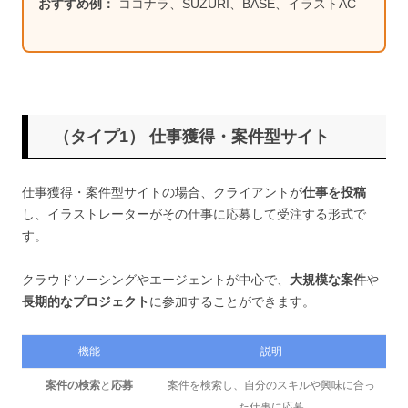
おすすめ例：
ココナラ、SUZURI、BASE、イラストAC
（タイプ1） 仕事獲得・案件型サイト
仕事獲得・案件型サイトの場合、クライアントが
仕事を投稿
し、イラストレーターがその仕事に応募して受注する形式で
す。
クラウドソーシングやエージェントが中心で、
大規模な案件
や
長期的なプロジェクト
に参加することができます。
機能
説明
案件の検索
と
応募
案件を検索し、自分のスキルや興味に合っ
た仕事に応募