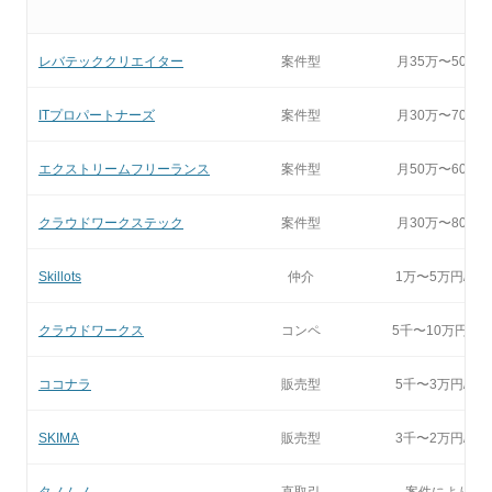
レバテッククリエイター
案件型
月35万〜50万
ITプロパートナーズ
案件型
月30万〜70万
エクストリームフリーランス
案件型
月50万〜60万
クラウドワークステック
案件型
月30万〜80万
Skillots
仲介
1万〜5万円/件
クラウドワークス
コンペ
5千〜10万円/件
ココナラ
販売型
5千〜3万円/件
SKIMA
販売型
3千〜2万円/件
タノムノ
直取引
案件により