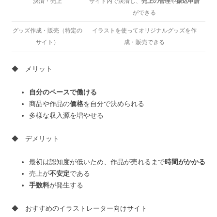
決済・売上
サイト内で決済し、
売上の管理
や
振込申請
ができる
グッズ作成・販売（特定の
イラストを使ってオリジナルグッズを作
サイト）
成・販売できる
◆ メリット
自分のペースで働ける
商品や作品の
価格
を自分で決められる
多様な収入源を増やせる
◆ デメリット
最初は認知度が低いため、作品が売れるまで
時間がかかる
売上が
不安定
である
手数料
が発生する
◆ おすすめのイラストレーター向けサイト