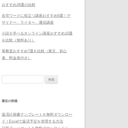
おすすめ28選の比較
在宅ワークに役立つ講座おすすめ6選！デ
ザイナー、ライター、通信講座
小説を学べるオンライン講座おすすめ10選
を比較（無料あり）
箏教室おすすめ7選を比較（東京、初心
者、料金表付き）
検
索:
最近の投稿
返済計画書テンプレートを無料ダウンロー
ド！Excelで返済予定を管理する方法