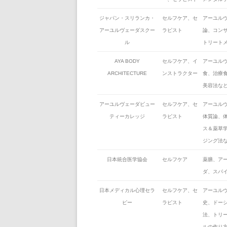
ジャパン・スリランカ・
セルフケア、セ
アーユル
アーユルヴェーダスクー
ラピスト
論、コン
ル
トリート
AYA BODY
セルフケア、イ
アーユル
ARCHITECTURE
ンストラクター
食、治療
美容法な
アーユルヴェーダビュー
セルフケア、セ
アーユル
ティーカレッジ
ラピスト
体質論、
ス＆薬草
ジング法
日本統合医学協会
セルフケア
薬膳、ア
ダ、スパ
日本メディカル心理セラ
セルフケア、セ
アーユル
ピー
ラピスト
史、ドー
法、トリ
ルの作り