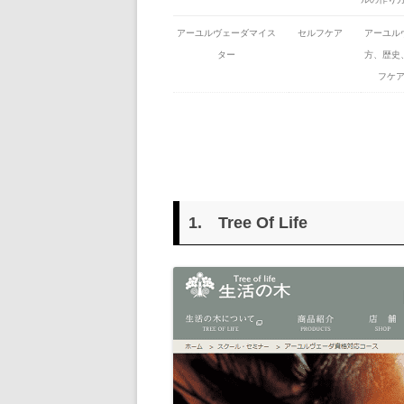
アーユルヴェーダマイス
セルフケア
アーユル
ター
方、歴史
フケ
1.
Tree Of Life