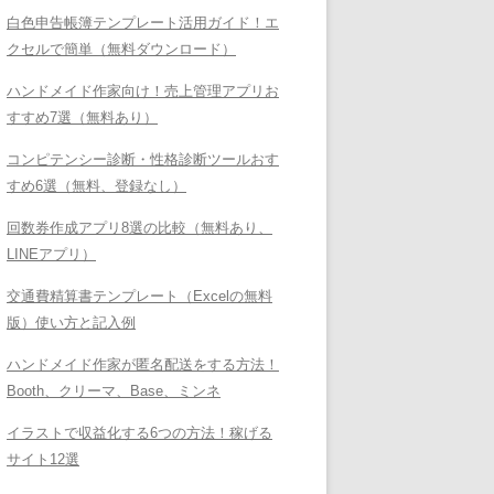
白色申告帳簿テンプレート活用ガイド！エ
クセルで簡単（無料ダウンロード）
ハンドメイド作家向け！売上管理アプリお
すすめ7選（無料あり）
コンピテンシー診断・性格診断ツールおす
すめ6選（無料、登録なし）
回数券作成アプリ8選の比較（無料あり、
LINEアプリ）
交通費精算書テンプレート（Excelの無料
版）使い方と記入例
ハンドメイド作家が匿名配送をする方法！
Booth、クリーマ、Base、ミンネ
イラストで収益化する6つの方法！稼げる
サイト12選