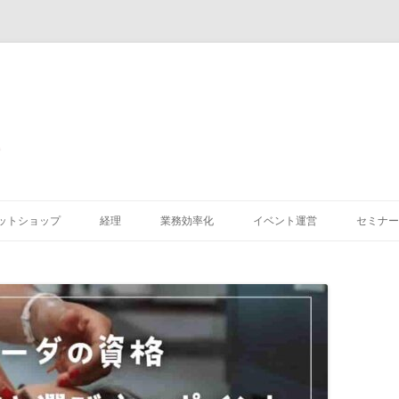
コ
ン
ットショップ
経理
業務効率化
イベント運営
セミナー
テ
ン
ツ
へ
ス
キ
ッ
プ