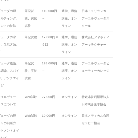
ヴェーダの理
筆記試
110,000円
通学、通信
日本・スリランカ
サルティング、
験、実技
～
講座、オン
アーユルヴェーダス
メントの技法
試験
ライン
クール
ヴェーダの常
筆記試験
17,000円 ×
通学、通信
株式会社アヤボディ
食、生活方法、
５回
講座、オン
アーキテクチャー
ど
ライン
ヴェーダ概論、
筆記試
198,000円
通学、通信
アーユルヴェーダビ
体調論、スパイ
験、実技
～
講座、オン
ューティーカレッジ
学、アンチエイ
試験
ライン
など
ーユルヴェー
Web試験
77,000円
オンライン
特定非営利活動法人
イスについて
日本統合医学協会
ヴェーダの歴
Web試験
10,000円
オンライン
日本メディカル心理
シャの判断方
セラピー協会
ートメントオイ
方など