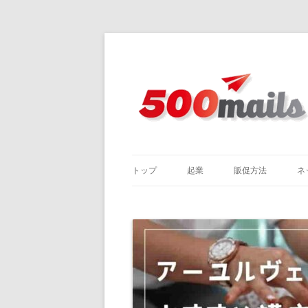
トップ
起業
販促方法
ネ