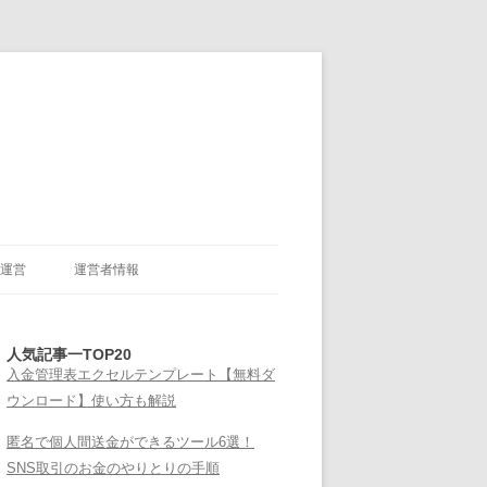
運営
運営者情報
人気記事一TOP20
入金管理表エクセルテンプレート【無料ダ
ウンロード】使い方も解説
匿名で個人間送金ができるツール6選！
SNS取引のお金のやりとりの手順