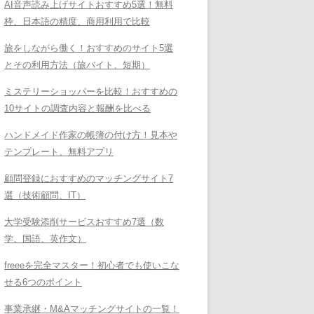
AI音声読み上げサイトおすすめ5選！無料
枠、日本語の精度、商用利用で比較
旅をしながら働く！おすすめのサイト5選
とその利用方法（旅バイト、短期）
ミステリーショッパーを比較！おすすめの
10サイトの調査内容と報酬を比べる
ハンドメイド作家の帳簿の付け方！見本や
テンプレート、無料アプリ
顧問登録におすすめのマッチングサイト7
選（技術顧問、IT）
大学受験添削サービスおすすめ7選（数
学、国語、英作文）
freeeを完全マスター！初心者でも使いこな
せる6つのポイント
事業承継・M&Aマッチングサイトの一覧！