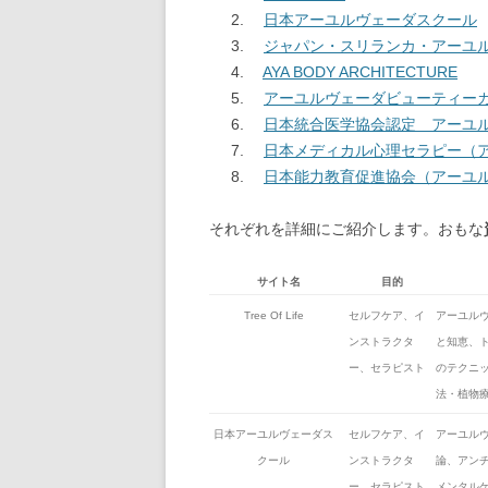
日本アーユルヴェーダスクール
ジャパン・スリランカ・アーユ
AYA BODY ARCHITECTURE
アーユルヴェーダビューティー
日本統合医学協会認定 アーユ
日本メディカル心理セラピー（
日本能力教育促進協会（アーユ
それぞれを詳細にご紹介します。おもな
サイト名
目的
Tree Of Life
セルフケア、イ
アーユル
ンストラクタ
と知恵、
ー、セラピスト
のテクニ
法・植物
日本アーユルヴェーダス
セルフケア、イ
アーユル
クール
ンストラクタ
論、アン
ー、セラピスト
メンタル