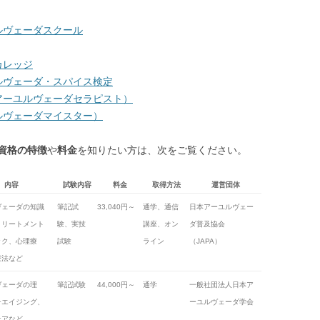
ルヴェーダスクール
カレッジ
ルヴェーダ・スパイス検定
アーユルヴェーダセラピスト）
ルヴェーダマイスター）
資格の特徴
や
料金
を知りたい方は、次をご覧ください。
内容
試験内容
料金
取得方法
運営団体
ヴェーダの知識
筆記試
33,040円～
通学、通信
日本アーユルヴェー
トリートメント
験、実技
講座、オン
ダ普及協会
ック、心理療
試験
ライン
（JAPA）
療法など
ヴェーダの理
筆記試験
44,000円～
通学
一般社団法人日本ア
チエイジング、
ーユルヴェーダ学会
ケアなど