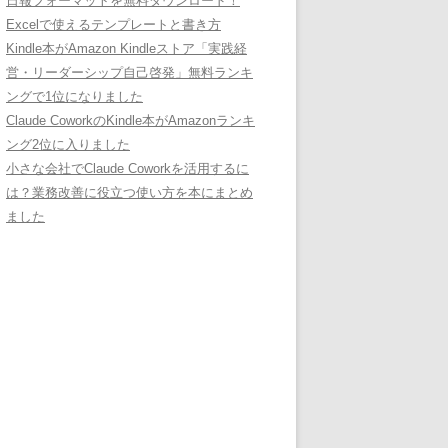
日報フォーマットを無料ダウンロード！
Excelで使えるテンプレートと書き方
Kindle本がAmazon Kindleストア「実践経
営・リーダーシップ自己啓発」無料ランキ
ングで1位になりました
Claude CoworkのKindle本がAmazonランキ
ング2位に入りました
小さな会社でClaude Coworkを活用するに
は？業務改善に役立つ使い方を本にまとめ
ました