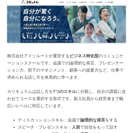
株式会社アイソルートが運営する
ビジネス特化型
のコミュニケ
ーションスクールです。会議での論理的な発言、プレゼンテー
ション力、部下のマネジメント、顧客への提案力など、仕事で
求められる話し方を体系的に学べます。
カリキュラムは話し方を
7つのスキル
に分類し、自分の課題に合
わせてコースを選択する形式です。新入社員から経営者まで幅
広いレベルに対応しています。
ディスカッションスキル：会議で
論理的な発言
をする
スピーチ・プレゼンスキル：
人前
で自信をもって話す