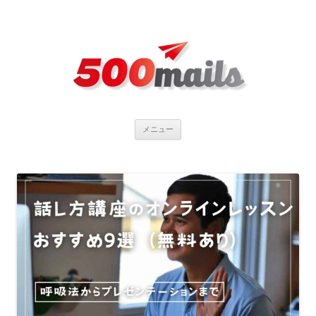
コ
メニュー
ン
テ
ン
ツ
へ
ス
キ
ッ
プ