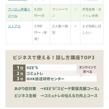
アバロン声優ス
8,250
マンツーマ
〇
声質改善・ボ
クール
円〜/月
ン
イトレ併用
ストアカ
2,000
少人数〜個
×
まず気軽に試
円〜（単
別
したい
発）