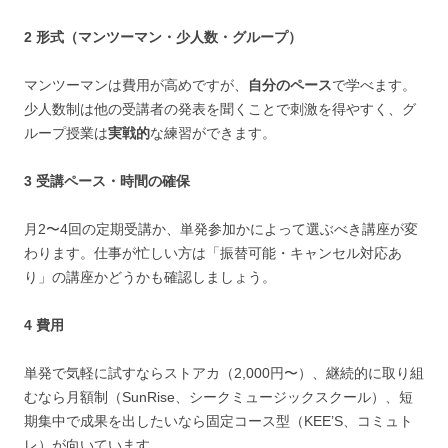
2 形式（マンツーマン・少人数・グループ）
マンツーマンは費用が高めですが、
自分のペース
で学べます。
少人数制は他の受講者の発表を聞くことで刺激を得やすく、グ
ループ授業は
実戦的
な練習ができます。
3 受講ペース・時間の確保
月2〜4回の定期受講か、単発参加かによって選ぶべき講座が変
わります。仕事が忙しい方は「振替可能・キャンセル対応あ
り」の講座かどうかも確認しましょう。
4 費用
単発で気軽に試すならストアカ（2,000円〜）、継続的に取り組
むなら月額制（SunRise、シークミュージックスクール）、短
期集中で成果を出したいなら固定コース型（KEE’S、コミュト
レ）が向いています。