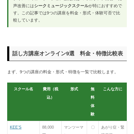
声改善には
シークミュージックスクール
が特におすすめで
す。この記事では9つの講座を料金・形式・体験可否で比
較しています。
話し方講座オンライン9選 料金・特徴比較表
まず、9つの講座の料金・形式・特徴を一覧で比較します。
スクール名
費用（税
形式
無
こんな方に
込）
料
体
験
KEE’S
88,000
マンツーマ
〇
あがり症・緊