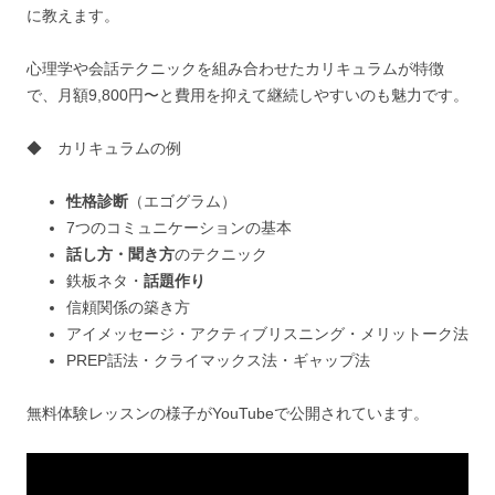
に教えます。
心理学や会話テクニックを組み合わせたカリキュラムが特徴
で、月額9,800円〜と費用を抑えて継続しやすいのも魅力です。
◆ カリキュラムの例
性格診断
（エゴグラム）
7つのコミュニケーションの基本
話し方・聞き方
のテクニック
鉄板ネタ・
話題作り
信頼関係の築き方
アイメッセージ・アクティブリスニング・メリットーク法
PREP話法・クライマックス法・ギャップ法
無料体験レッスンの様子がYouTubeで公開されています。