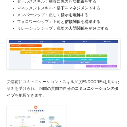
セールススキル：顧客に魅力的な
提案
をする
マネジメントスキル：部下を
マネジメント
する
メンバーシップ：正しく
指示を理解
する
フォロワーシップ：上司と
信頼関係
を構築する
リレーションシップ：職場の
人間関係
を良好にする
受講前にコミュニケーション・スキル尺度ENDCOREsを用いた
診断を受けられ、24問の質問で自分の
コミュニケーションのタ
イプ
を把握できます。