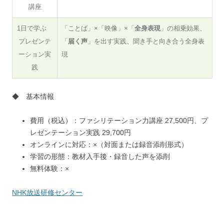
講座
1日で学ぶ
「ことば」×「映像」×「
全身表現
」の相乗効果、
プレゼンテ
「
届く声
」を出す実践、聞き手と向き合う全身表
ーション実
現
践
◆ 基本情報
費用（税込）：ファシリテーション力講座 27,500円、プ
レゼンテーション実践 29,700円
オンラインに対応：×（対面または録音添削形式）
学習の形態：教材入手後・録音した声を添削
無料体験：×
NHK放送研修センター