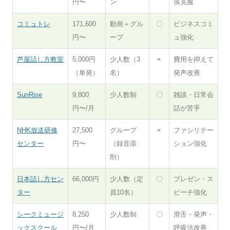
円〜
ン
張克服
コミュトレ
171,600
動画＋グル
〇
ビジネスコミ
円〜
ープ
ュ強化
芦屋話し方教室
5,000円
少人数（3
×
費用を抑えて
（単発）
名）
発声改善
SunRise
9,800
少人数制
〇
雑談・日常会
円〜/月
話が苦手
NHK放送研修
27,500
グループ
×
ファシリテー
センター
円〜
（録音添
ション強化
削）
日本話し方セン
66,000円
少人数（定
〇
プレゼン・ス
ター
員10名）
ピーチ強化
シークミュージ
8,250
少人数制
〇
滑舌・発声・
ックスクール
円〜/月
呼吸法改善