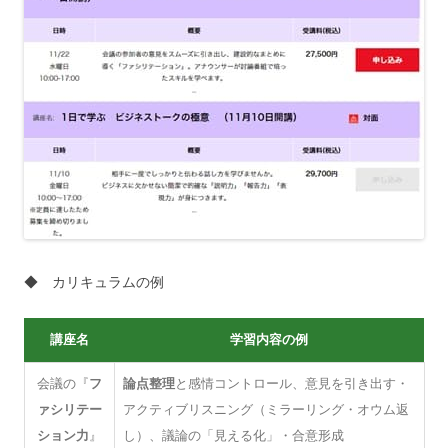
◆ カリキュラムの例
講座名
学習内容の例
会議の『
フ
論点整理
と感情コントロール、意見を引き出す・
ァシリテー
アクティブリスニング（ミラーリング・オウム返
ション力
』
し）、議論の「見える化」・合意形成