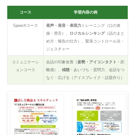
コース
学習内容の例
Speechコース
発声・発音・表現力
トレーニング（口の体
操・滑舌）、
ロジカルシンキング
（話のまと
め方・報告の仕方）、緊張コントロール法・
ジェスチャー
コミュニケーシ
会話の印象改善（
姿勢・アイコンタクト
・距
ョンコース
離感）、
傾聴
・あいづち・質問力、会話をつ
なぐ・広げる（アイスブレイク・話題作り）