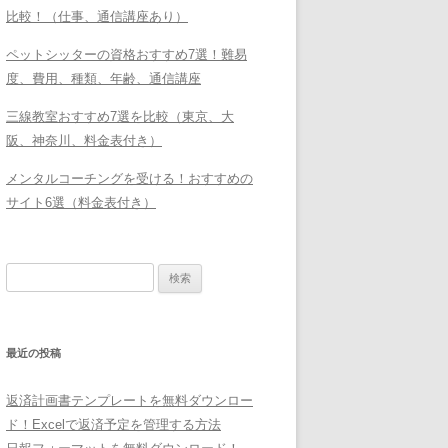
比較！（仕事、通信講座あり）
ペットシッターの資格おすすめ7選！難易
度、費用、種類、年齢、通信講座
三線教室おすすめ7選を比較（東京、大
阪、神奈川、料金表付き）
メンタルコーチングを受ける！おすすめの
サイト6選（料金表付き）
検
索:
最近の投稿
返済計画書テンプレートを無料ダウンロー
ド！Excelで返済予定を管理する方法