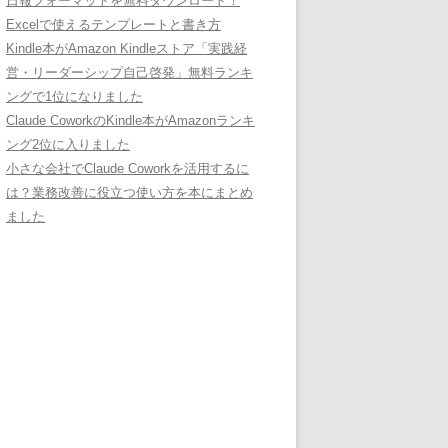
日報フォーマットを無料ダウンロード！
Excelで使えるテンプレートと書き方
Kindle本がAmazon Kindleストア「実践経
営・リーダーシップ自己啓発」無料ランキ
ングで1位になりました
Claude CoworkのKindle本がAmazonランキ
ング2位に入りました
小さな会社でClaude Coworkを活用するに
は？業務改善に役立つ使い方を本にまとめ
ました