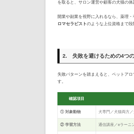
を取ると、サロン運営や顧客の犬猫の体
開業や副業を視野に入れるなら、薬理・
ロマセラピスト
のような上位資格まで段
2. 失敗を避けるための4つ
失敗パターンを踏まえると、ペットアロ
す。
確認項目
① 対象動物
犬専門／犬猫両方／
② 学習方法
通信講座／eラーニ