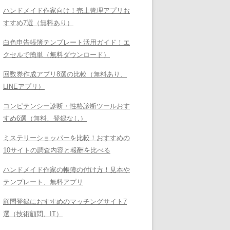
ハンドメイド作家向け！売上管理アプリお
すすめ7選（無料あり）
白色申告帳簿テンプレート活用ガイド！エ
クセルで簡単（無料ダウンロード）
回数券作成アプリ8選の比較（無料あり、
LINEアプリ）
コンピテンシー診断・性格診断ツールおす
すめ6選（無料、登録なし）
ミステリーショッパーを比較！おすすめの
10サイトの調査内容と報酬を比べる
ハンドメイド作家の帳簿の付け方！見本や
テンプレート、無料アプリ
顧問登録におすすめのマッチングサイト7
選（技術顧問、IT）