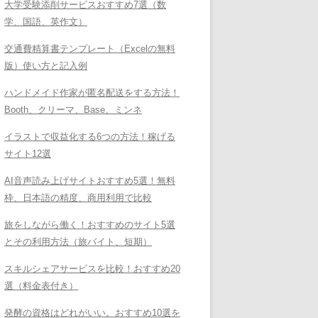
大学受験添削サービスおすすめ7選（数
学、国語、英作文）
交通費精算書テンプレート（Excelの無料
版）使い方と記入例
ハンドメイド作家が匿名配送をする方法！
Booth、クリーマ、Base、ミンネ
イラストで収益化する6つの方法！稼げる
サイト12選
AI音声読み上げサイトおすすめ5選！無料
枠、日本語の精度、商用利用で比較
旅をしながら働く！おすすめのサイト5選
とその利用方法（旅バイト、短期）
スキルシェアサービスを比較！おすすめ20
選（料金表付き）
発酵の資格はどれがいい。おすすめ10選を