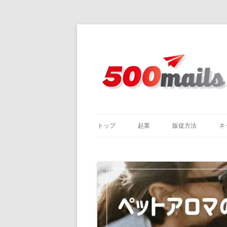
トップ
起業
販促方法
ネ