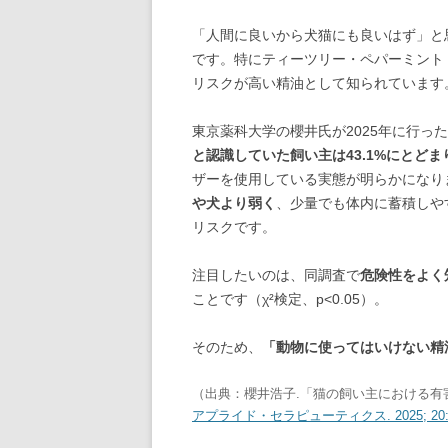
「人間に良いから犬猫にも良いはず」と
です。特にティーツリー・ペパーミント
リスクが高い精油として知られています
東京薬科大学の櫻井氏が2025年に行った
と認識していた飼い主は43.1%にとどま
ザーを使用している実態が明らかになり
や犬より弱く
、少量でも体内に蓄積しや
リスクです。
注目したいのは、同調査で
危険性をよく
ことです（χ²検定、p<0.05）。
そのため、
「動物に使ってはいけない精
（出典：櫻井浩子.「猫の飼い主における
アプライド・セラピューティクス. 2025; 20: 