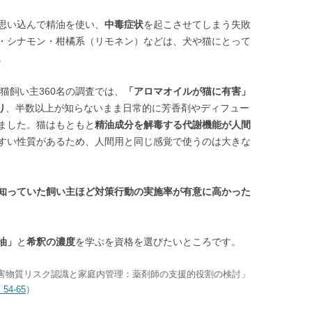
思い込んで精油を使い、
中毒症状
を起こさせてしまう失敗
・シナモン・柑橘系（リモネン）などは、犬や猫にとって
。
猫飼い主360名の調査では、
「アロマオイルが猫に有害」
り
、半数以上が知らないまま日常的に芳香剤やディフュー
ました。猫はもともと
精油成分を解毒する代謝機能が人間
すい性質があるため、人間用と同じ感覚で使うのは大きな
知っていた飼い主ほど対策行動の実施率が有意に高かった
油」
と
希釈の濃度
を学ぶを資格を選びたいところです。
有害物質リスク認識と家庭内管理：薬剤師の支援的役割の検討」
54-65
）