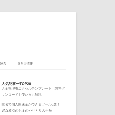
運営
運営者情報
人気記事一TOP20
入金管理表エクセルテンプレート【無料ダ
ウンロード】使い方も解説
匿名で個人間送金ができるツール6選！
SNS取引のお金のやりとりの手順