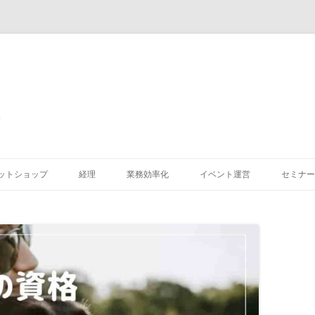
コ
ン
ットショップ
経理
業務効率化
イベント運営
セミナー
テ
ン
ツ
へ
ス
キ
ッ
プ