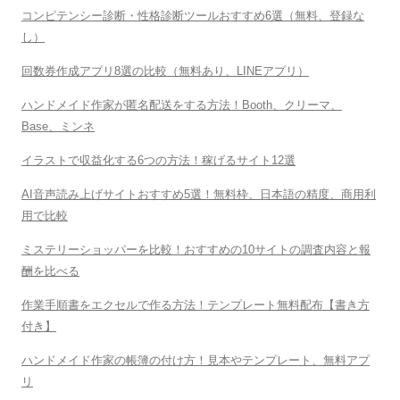
コンピテンシー診断・性格診断ツールおすすめ6選（無料、登録な
し）
回数券作成アプリ8選の比較（無料あり、LINEアプリ）
ハンドメイド作家が匿名配送をする方法！Booth、クリーマ、
Base、ミンネ
イラストで収益化する6つの方法！稼げるサイト12選
AI音声読み上げサイトおすすめ5選！無料枠、日本語の精度、商用利
用で比較
ミステリーショッパーを比較！おすすめの10サイトの調査内容と報
酬を比べる
作業手順書をエクセルで作る方法！テンプレート無料配布【書き方
付き】
ハンドメイド作家の帳簿の付け方！見本やテンプレート、無料アプ
リ