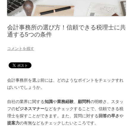
会計事務所の選び方！信頼できる税理士に共
通する5つの条件
コメントを残す
会計事務所を選ぶ前には、どのようなポイントをチェックすれ
ばいいでしょうか。
自社の業界に関する
知識
や
業務経験
、
顧問料
の明瞭さ、スタッ
フの
ビジネスマナー
などをチェックすることで、信頼できる税
理士を探すことができます。また、質問に対する
回答の早さ
や
提案力
の有無などもチェックしたいところです。