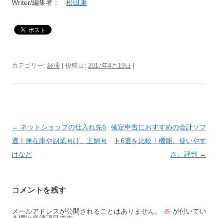
Writer/編集者：
松田康
カテゴリー:
経理
| 投稿日:
2017年4月19日
|
投
←
ネットショップの仕入れ先6
確定申告におすすめの会計ソフ
稿
選！無在庫や副業向け、主婦向
ト6選を比較！機能、使いやす
ナ
けなど
さ、評判
→
ビ
ゲ
コメントを残す
ー
シ
メールアドレスが公開されることはありません。
※
が付いてい
る欄は必須項目です