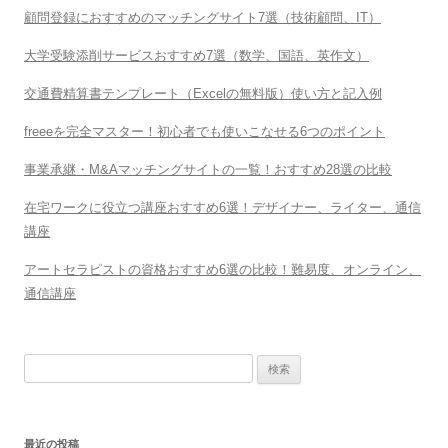
顧問登録におすすめのマッチングサイト7選（技術顧問、IT）
大学受験添削サービスおすすめ7選（数学、国語、英作文）
交通費精算書テンプレート（Excelの無料版）使い方と記入例
freeeを完全マスター！初心者でも使いこなせる6つのポイント
事業承継・M&Aマッチングサイトの一覧！おすすめ28選の比較
在宅ワークに役立つ講座おすすめ6選！デザイナー、ライター、通信
講座
アートセラピストの資格おすすめ6選の比較！難易度、オンライン、
通信講座
検
索:
最近の投稿