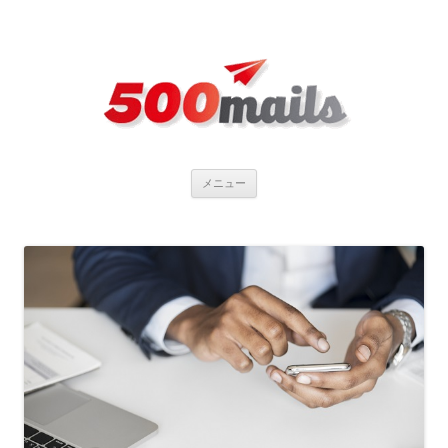
コ
メニュー
ン
テ
ン
ツ
へ
ス
キ
ッ
プ