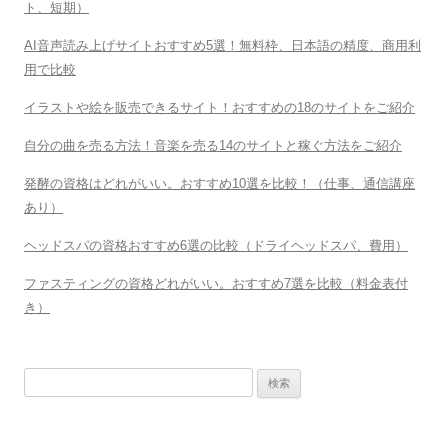
ト、短期）
AI音声読み上げサイトおすすめ5選！無料枠、日本語の精度、商用利
用で比較
イラストや絵を販売できるサイト！おすすめの18のサイトをご紹介
自分の曲を売る方法！音楽を売る14のサイトと稼ぐ方法をご紹介
発酵の資格はどれがいい。おすすめ10選を比較！（仕事、通信講座
あり）
ヘッドスパの資格おすすめ6選の比較（ドライヘッドスパ、費用）
ファスティングの資格どれがいい。おすすめ7選を比較（料金表付
き）
検
索: