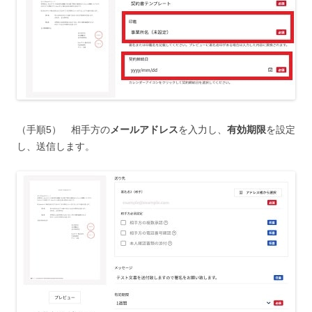
（手順5） 相手方の
メールアドレス
を入力し、
有効期限
を設定
し、送信します。