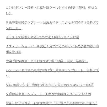
コンピテンシー診断・性格診断ツールおすすめ6選（無料、登録な
し）
白色申告帳簿テンプレート活用ガイド！エクセルで簡単（無料ダウ
ンロード）
イラストで収益化する6つの方法！稼げるサイト12選
ミステリーショッパーを比較！おすすめの10サイトの調査内容と報
酬を比べる
大学受験添削サービスおすすめ7選（数学、国語、英作文）
ハンドメイド作家の帳簿の付け方！見本やテンプレート、無料アプ
リ
ARを無料で作成！簡単にARを作る方法とおすすめのツール4選
交通費精算書テンプレート（Excelの無料版）使い方と記入例
旅をしながら働く！おすすめのサイト5選とその利用方法（旅バイ