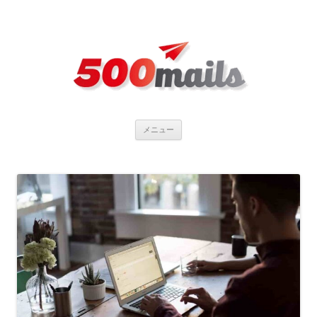
コ
メニュー
ン
テ
ン
ツ
へ
ス
キ
ッ
プ