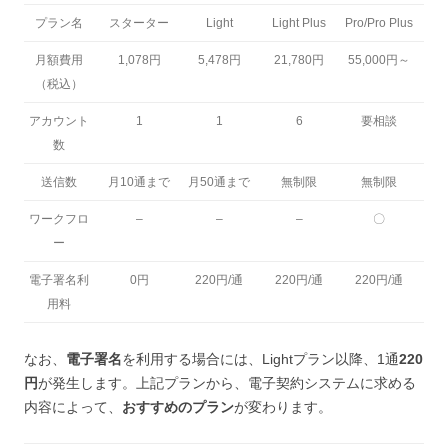
プラン名
スターター
Light
Light Plus
Pro/Pro Plus
月額費用
1,078円
5,478円
21,780円
55,000円～
（税込）
アカウント
1
1
6
要相談
数
送信数
月10通まで
月50通まで
無制限
無制限
ワークフロ
–
–
–
〇
ー
電子署名利
0円
220円/通
220円/通
220円/通
用料
なお、
電子署名
を利用する場合には、Lightプラン以降、1通
220
円
が発生します。上記プランから、電子契約システムに求める
内容によって、
おすすめのプラン
が変わります。