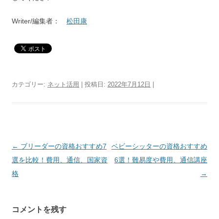
Writer/編集者：
松田康
カテゴリー:
ネット活用
| 投稿日:
2022年7月12日
|
投
←
ブリーダーの資格おすすめ7
ベビーシッターの資格おすすめ
稿
選を比較！費用、通信、国家資
6選！難易度や費用、通信講座
ナ
格
→
ビ
ゲ
コメントを残す
ー