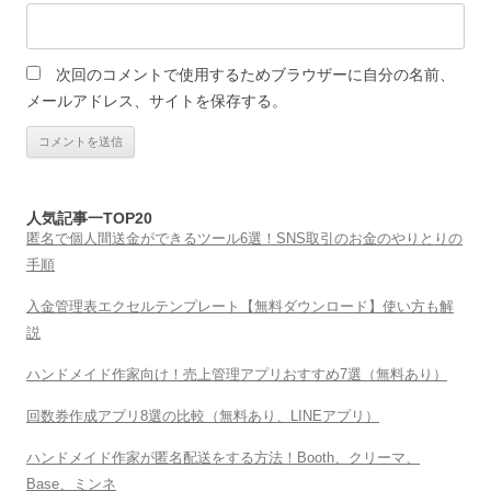
次回のコメントで使用するためブラウザーに自分の名前、
メールアドレス、サイトを保存する。
人気記事一TOP20
匿名で個人間送金ができるツール6選！SNS取引のお金のやりとりの
手順
入金管理表エクセルテンプレート【無料ダウンロード】使い方も解
説
ハンドメイド作家向け！売上管理アプリおすすめ7選（無料あり）
回数券作成アプリ8選の比較（無料あり、LINEアプリ）
ハンドメイド作家が匿名配送をする方法！Booth、クリーマ、
Base、ミンネ