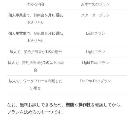
求める内容
おすすめのプラン
個人事業主
で、契約書を
月10通以
スタータープラン
下
送りたい
個人事業主
で、契約書を
月10通以
Lightプラン
上
送りたい
法人
で、契約担当者が
1名
の場合
Lightプラン
法人
で、契約担当者が
2名以上
の場
Light Plusプラン
合
法人
で、
ワークフロー
を利用した
Pro/Pro Plusプラン
い場合
なお、無料お試しできるため、
機能
や
操作性
を確認してから、
プランを決めるのも一つです。