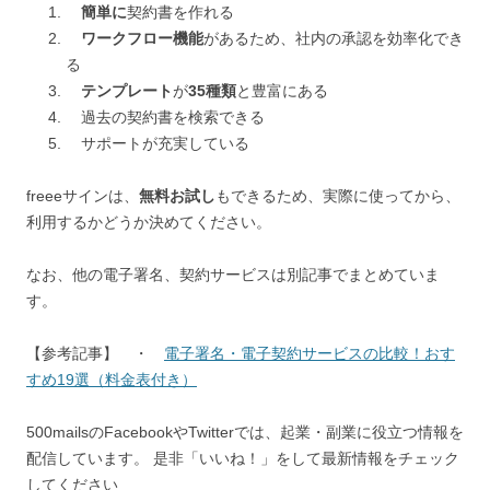
簡単に
契約書を作れる
ワークフロー機能
があるため、社内の承認を効率化でき
る
テンプレート
が
35種類
と豊富にある
過去の契約書を検索できる
サポートが充実している
freeeサインは、
無料お試し
もできるため、実際に使ってから、
利用するかどうか決めてください。
なお、他の電子署名、契約サービスは別記事でまとめていま
す。
【参考記事】 ・
電子署名・電子契約サービスの比較！おす
すめ19選（料金表付き）
500mailsのFacebookやTwitterでは、起業・副業に役立つ情報を
配信しています。 是非「いいね！」をして最新情報をチェック
してください