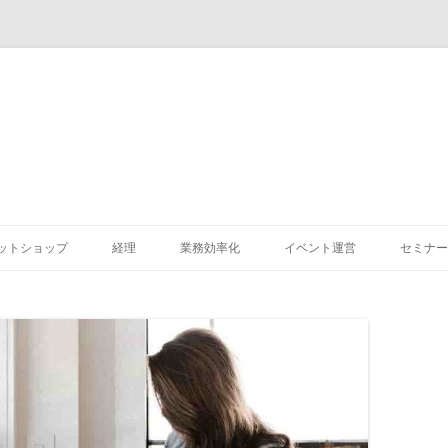
コ
ン
ットショップ
経理
業務効率化
イベント運営
セミナー
テ
ン
ツ
へ
ス
キ
ッ
プ