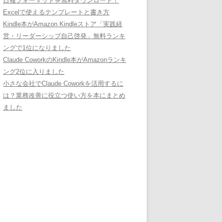
日報フォーマットを無料ダウンロード！
Excelで使えるテンプレートと書き方
Kindle本がAmazon Kindleストア「実践経
営・リーダーシップ自己啓発」無料ランキ
ングで1位になりました
Claude CoworkのKindle本がAmazonランキ
ング2位に入りました
小さな会社でClaude Coworkを活用するに
は？業務改善に役立つ使い方を本にまとめ
ました