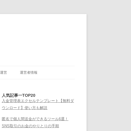
運営
運営者情報
人気記事一TOP20
入金管理表エクセルテンプレート【無料ダ
ウンロード】使い方も解説
匿名で個人間送金ができるツール6選！
SNS取引のお金のやりとりの手順