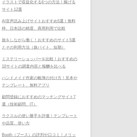
イラストで収益化する6つの方法！稼げる
サイト12選
AI音声読み上げサイトおすすめ5選！無料
枠、日本語の精度、商用利用で比較
旅をしながら働く！おすすめのサイト5選
とその利用方法（旅バイト、短期）
ミステリーショッパーを比較！おすすめの
10サイトの調査内容と報酬を比べる
ハンドメイド作家の帳簿の付け方！見本や
テンプレート、無料アプリ
顧問登録におすすめのマッチングサイト7
選（技術顧問、IT）
ラクスルの使い勝手を評価！テンプレート
や品質、使い方
Booth（ブース）の評判や口コミ！メリッ