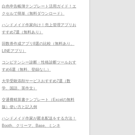
白色申告帳簿テンプレート活用ガイド！エ
クセルで簡単（無料ダウンロード）
ハンドメイド作家向け！売上管理アプリお
すすめ7選（無料あり）
回数券作成アプリ8選の比較（無料あり、
LINEアプリ）
コンピテンシー診断・性格診断ツールおす
すめ6選（無料、登録なし）
大学受験添削サービスおすすめ7選（数
学、国語、英作文）
交通費精算書テンプレート（Excelの無料
版）使い方と記入例
ハンドメイド作家が匿名配送をする方法！
Booth、クリーマ、Base、ミンネ