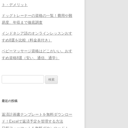
ト・デメリット
ドッグトレーナーの資格の一覧！費用や難
易度、年収まで徹底調査
インドネシア語のオンラインレッスンおす
すめ8選を比較（料金表付き）
ベビーマッサージ資格はどこがいい。おす
すめ資格8選（安い、通信、通学）
検
索:
最近の投稿
返済計画書テンプレートを無料ダウンロー
ド！Excelで返済予定を管理する方法