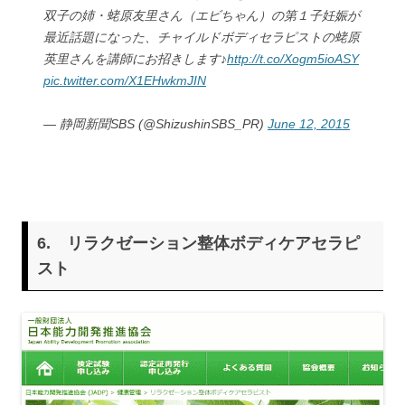
双子の姉・蛯原友里さん（エビちゃん）の第１子妊娠が
最近話題になった、チャイルドボディセラピストの蛯原
英里さんを講師にお招きします♪
http://t.co/Xogm5ioASY
pic.twitter.com/X1EHwkmJIN
— 静岡新聞SBS (@ShizushinSBS_PR)
June 12, 2015
6.
リラクゼーション整体ボディケアセラピ
スト