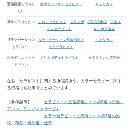
通信講座
で取得し
整体ボディケアセラピスト
キャリカレ
たい
通学
で取得したい
アロマセラピスト
、
スリムボ
AEAJ認定校
、
日本ス
ディセラピスト
キンケア協会
リラクゼーション
リラクゼーション整体ボディ
キャリカレ
を学びたい
ケアセラピスト
痩身テクニックを
スリムボディセラピスト
日本スキンケア協会
学びたい
なお、セラピストに関する通信講座や、カラーセラピーに関す
る資格は別記事でまとめています。
【参考記事】 ・
セラピストの通信講座おすすめ8選（介護、
アロマ、リンパマッサージ）
・
カラーセラピストの資格おすすめ7選の比
較！種類・難易度・仕事