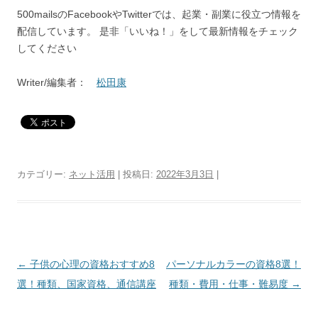
500mailsのFacebookやTwitterでは、起業・副業に役立つ情報を
配信しています。 是非「いいね！」をして最新情報をチェック
してください
Writer/編集者：
松田康
カテゴリー:
ネット活用
| 投稿日:
2022年3月3日
|
投
←
子供の心理の資格おすすめ8
パーソナルカラーの資格8選！
稿
選！種類、国家資格、通信講座
種類・費用・仕事・難易度
→
ナ