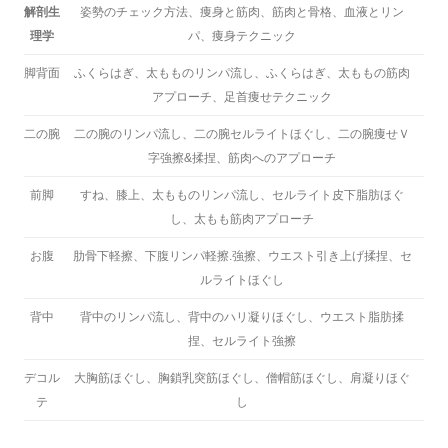
解剖生
姿勢のチェック方法、痩身と筋肉、筋肉と骨格、血液とリン
理学
パ、痩身テクニック
脚背面
ふくらはぎ、太もものリンパ流し、ふくらはぎ、太ももの筋肉
アプローチ、足首痩せテクニック
二の腕
二の腕のリンパ流し、二の腕セルライトほぐし、二の腕痩せＶ
字強擦&揉捏、筋肉へのアプローチ
前脚
すね、膝上、太もものリンパ流し、セルライト皮下脂肪ほぐ
し、太もも筋肉アプローチ
お腹
肋骨下軽擦、下腹リンパ軽擦.強擦、ウエスト引き上げ揉捏、セ
ルライトほぐし
背中
背中のリンパ流し、背中のハリ凝りほぐし、ウエスト脂肪揉
捏、セルライト強擦
デコル
大胸筋ほぐし、胸鎖乳突筋ほぐし、僧帽筋ほぐし、肩凝りほぐ
テ
し