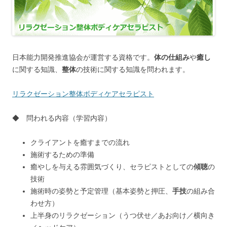
日本能力開発推進協会が運営する資格です。
体の仕組み
や
癒し
に関する知識、
整体
の技術に関する知識を問われます。
リラクゼーション整体ボディケアセラピスト
◆ 問われる内容（学習内容）
クライアントを癒すまでの流れ
施術するための準備
癒やしを与える雰囲気づくり、セラピストとしての
傾聴
の
技術
施術時の姿勢と予定管理（基本姿勢と押圧、
手技
の組み合
わせ方）
上半身のリラクゼーション（うつ伏せ／あお向け／横向き