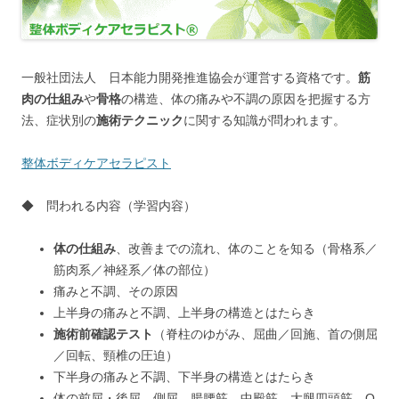
一般社団法人 日本能力開発推進協会が運営する資格です。
筋
肉の仕組み
や
骨格
の構造、体の痛みや不調の原因を把握する方
法、症状別の
施術テクニック
に関する知識が問われます。
整体ボディケアセラピスト
◆ 問われる内容（学習内容）
体の仕組み
、改善までの流れ、体のことを知る（骨格系／
筋肉系／神経系／体の部位）
痛みと不調、その原因
上半身の痛みと不調、上半身の構造とはたらき
施術前確認テスト
（脊柱のゆがみ、屈曲／回施、首の側屈
／回転、頸椎の圧迫）
下半身の痛みと不調、下半身の構造とはたらき
体の前屈・後屈、側屈、腸腰筋、中殿筋、大腿四頭筋、O