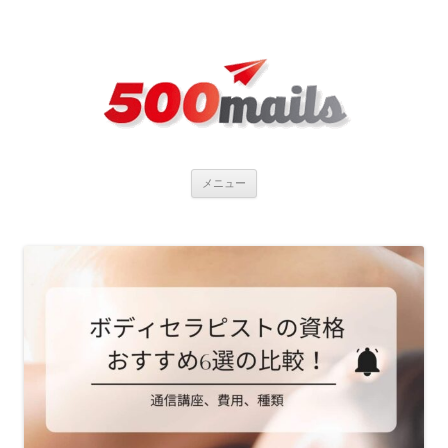
コ
メニュー
ン
テ
ン
ツ
へ
ス
キ
ッ
プ