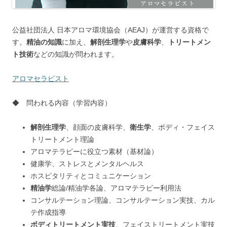
公益社団法人 日本アロマ環境協会（AEAJ）が運営する資格で
す。
精油の知識
に加え、
解剖生理学
や
皮膚科学
、
トリートメン
ト技術
などの知識が問われます。
アロマセラピスト
◆ 問われる内容（学習内容）
解剖生理学
、顔面の皮膚科学、
衛生学
、ボディ・フェイス
トリートメント理論
アロマテラピーに役立つ素材（基材論）
健康学、ストレスとメンタルヘルス
ホスピタリティとコミュニケーション
精油学
総論/精油学各論、アロマテラピー利用法
コンサルテーション理論、コンサルテーション実技、カル
テ作成指導
ボディトリートメント実技
、フェイストリートメント実技