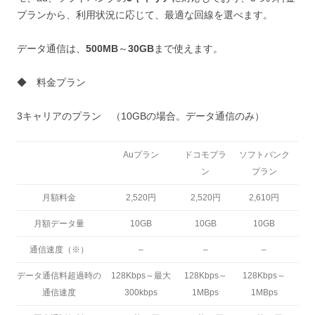
プランから、利用状況に応じて、最適な回線を選べます。
データ通信は、
500MB
～
30GB
まで使えます。
◆ 料金プラン
3キャリアのプラン （10GBの場合。データ通信のみ）
Auプラン
ドコモプラ
ソフトバンク
ン
プラン
月額料金
2,520円
2,520円
2,610円
月額データ量
10GB
10GB
10GB
通信速度（※）
–
–
–
データ通信料超過時の
128Kbps～最大
128Kbps～
128Kbps～
通信速度
300kbps
1MBps
1MBps