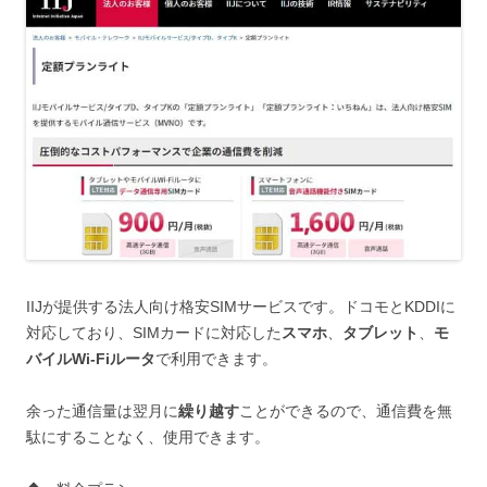
IIJが提供する法人向け格安SIMサービスです。ドコモとKDDIに
対応しており、SIMカードに対応した
スマホ
、
タブレット
、
モ
バイルWi-Fiルータ
で利用できます。
余った通信量は翌月に
繰り越す
ことができるので、通信費を無
駄にすることなく、使用できます。