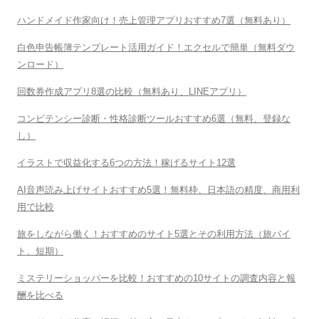
ハンドメイド作家向け！売上管理アプリおすすめ7選（無料あり）
白色申告帳簿テンプレート活用ガイド！エクセルで簡単（無料ダウ
ンロード）
回数券作成アプリ8選の比較（無料あり、LINEアプリ）
コンピテンシー診断・性格診断ツールおすすめ6選（無料、登録な
し）
イラストで収益化する6つの方法！稼げるサイト12選
AI音声読み上げサイトおすすめ5選！無料枠、日本語の精度、商用利
用で比較
旅をしながら働く！おすすめのサイト5選とその利用方法（旅バイ
ト、短期）
ミステリーショッパーを比較！おすすめの10サイトの調査内容と報
酬を比べる