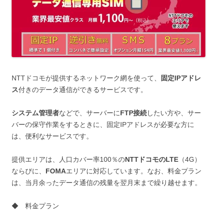
NTTドコモが提供するネットワーク網を使って、
固定IPアドレ
ス
付きのデータ通信ができるサービスです。
システム管理者
などで、サーバーに
FTP接続
したい方や、サー
バーの保守作業をするときに、固定IPアドレスが必要な方に
は、便利なサービスです。
提供エリアは、人口カバー率100％の
NTTドコモのLTE
（4G）
ならびに、
FOMA
エリアに対応しています。なお、料金プラン
は、当月余ったデータ通信の残量を翌月末まで繰り越せます。
◆ 料金プラン