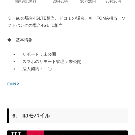
国内通話無料
30秒20円
30秒20円
30秒20円
※ auの場合4GLTE相当、ドコモの場合、Xi、FOMA相当、ソ
フトバンクの場合4GLTE相当
◆ 基本情報
サポート：未公開
スマホのリモート管理：未公開
法人契約： 〇
mineo
6.
IIJモバイル