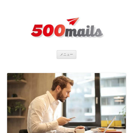
コ
メニュー
ン
テ
ン
ツ
へ
ス
キ
ッ
プ