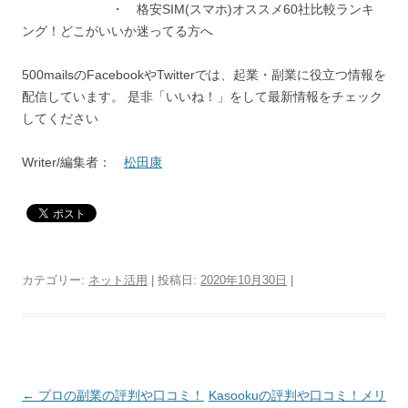
・ 格安SIM(スマホ)オススメ60社比較ランキ
ング！どこがいいか迷ってる方へ
500mailsのFacebookやTwitterでは、起業・副業に役立つ情報を
配信しています。 是非「いいね！」をして最新情報をチェック
してください
Writer/編集者：
松田康
カテゴリー:
ネット活用
| 投稿日:
2020年10月30日
|
投
←
プロの副業の評判や口コミ！
Kasookuの評判や口コミ！メリ