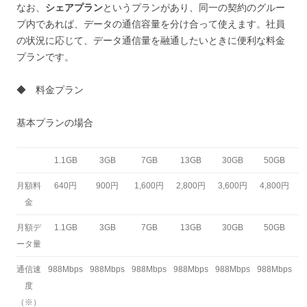
なお、
シェアプラン
というプランがあり、同一の契約のグルー
プ内であれば、データの通信容量を分け合って使えます。社員
の状況に応じて、データ通信量を融通したいときに便利な料金
プランです。
◆ 料金プラン
基本プランの場合
1.1GB
3GB
7GB
13GB
30GB
50GB
月額料
640円
900円
1,600円
2,800円
3,600円
4,800円
金
月額デ
1.1GB
3GB
7GB
13GB
30GB
50GB
ータ量
通信速
988Mbps
988Mbps
988Mbps
988Mbps
988Mbps
988Mbps
度
（※）