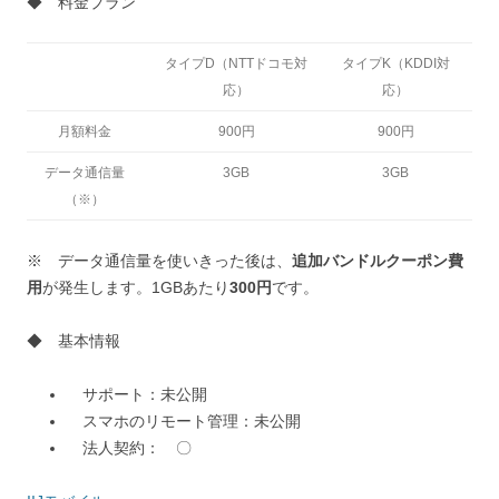
◆ 料金プラン
タイプD（NTTドコモ対
タイプK（KDDI対
応）
応）
月額料金
900円
900円
データ通信量
3GB
3GB
（※）
※ データ通信量を使いきった後は、
追加バンドルクーポン費
用
が発生します。1GBあたり
300円
です。
◆ 基本情報
サポート：未公開
スマホのリモート管理：未公開
法人契約： 〇