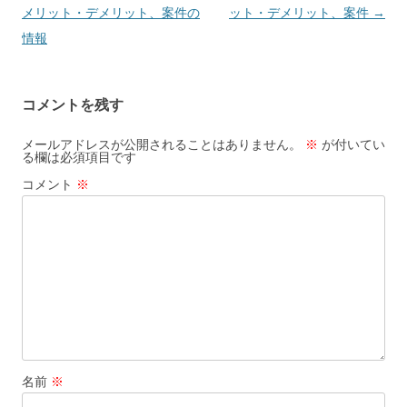
稿
メリット・デメリット、案件の
ット・デメリット、案件
→
ナ
情報
ビ
ゲ
コメントを残す
ー
シ
メールアドレスが公開されることはありません。
※
が付いてい
る欄は必須項目です
ョ
コメント
※
ン
名前
※