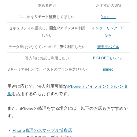
求める内容
おすすめのSIM
スマホを
リモート監視
してほしい
Y!mobile
セキュリティを重視し、
固定IPアドレス
を利用
インターリンク LTE
したい
SIM
データ量は少なくていいので、
安く
利用したい
楽天モバイル
導入前にお試し利用したい
BIGLOBEモバイル
3キャリアを比べて、ベストのプランを選びたい
mineo
用途に応じて、法人利用可能な
iPhone（アイフォン）のレンタ
ル
を活用するのもおすすめです。
また、iPhoneの修理をする場合には、以下のお店もおすすめで
す。
・
iPhone修理のスマップル博多店