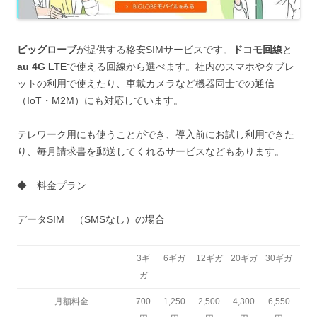
ビッグローブ
が提供する格安SIMサービスです。
ドコモ回線
と
au 4G LTE
で使える回線から選べます。社内のスマホやタブレ
ットの利用で使えたり、車載カメラなど機器同士での通信
（IoT・M2M）にも対応しています。
テレワーク用にも使うことができ、導入前にお試し利用できた
り、毎月請求書を郵送してくれるサービスなどもあります。
◆ 料金プラン
データSIM （SMSなし）の場合
3ギ
6ギガ
12ギガ
20ギガ
30ギガ
ガ
月額料金
700
1,250
2,500
4,300
6,550