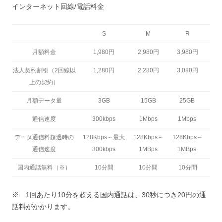
インターネット回線/電話料金
S
M
R
月額料金
1,980円
2,980円
3,980円
法人契約割引（2回線以
1,280円
2,280円
3,080円
上の契約）
月額データ量
3GB
15GB
25GB
通信速度
300kbps
1Mbps
1Mbps
データ通信料超過時の
128Kbps～最大
128Kbps～
128Kbps～
通信速度
300kbps
1MBps
1MBps
国内通話無料（※）
10分間
10分間
10分間
※ 1回あたり10分を超える国内通話は、30秒につき20円の通
話料がかかります。