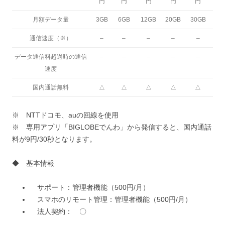
円
円
円
円
円
月額データ量
3GB
6GB
12GB
20GB
30GB
通信速度（※）
–
–
–
–
–
データ通信料超過時の通信
–
–
–
–
–
速度
国内通話無料
△
△
△
△
△
※ NTTドコモ、auの回線を使用
※ 専用アプリ「BIGLOBEでんわ」から発信すると、国内通話
料が9円/30秒となります。
◆ 基本情報
サポート：管理者機能（500円/月）
スマホのリモート管理：管理者機能（500円/月）
法人契約： 〇