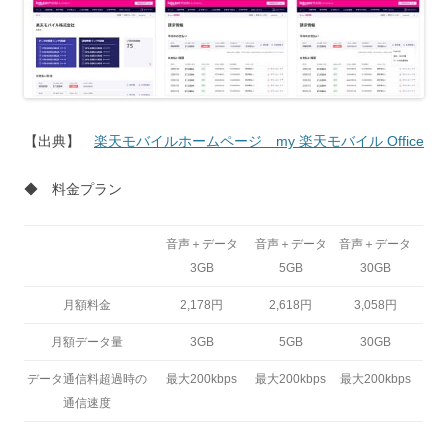
【出典】
楽天モバイルホームページ my 楽天モバイル Office
◆ 料金プラン
音声＋データ
音声＋データ
音声＋データ
3GB
5GB
30GB
月額料金
2,178円
2,618円
3,058円
月額データ量
3GB
5GB
30GB
データ通信料超過時の
最大200kbps
最大200kbps
最大200kbps
通信速度