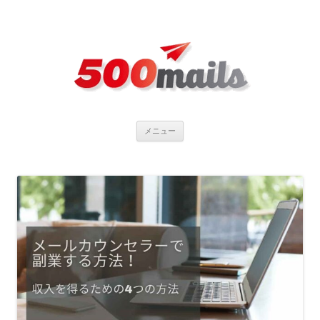
コ
メニュー
ン
テ
ン
ツ
へ
ス
キ
ッ
プ