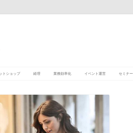
コ
ン
ットショップ
経理
業務効率化
イベント運営
セミナー
テ
ン
ツ
へ
ス
キ
ッ
プ