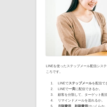
LINEを使ったステップメール配信シス
ころです。
LINEで
ステップメール
を配信で
LINEで
一斉
に配信できるか。
顧客を分類して、ターゲット配信
リマインドメールを送れるか。
月額費用
、
初期費用
はいくらか