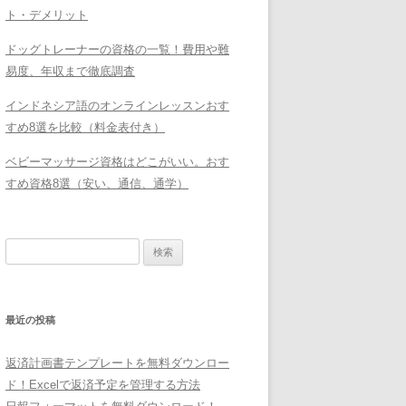
ト・デメリット
ドッグトレーナーの資格の一覧！費用や難
易度、年収まで徹底調査
インドネシア語のオンラインレッスンおす
すめ8選を比較（料金表付き）
ベビーマッサージ資格はどこがいい。おす
すめ資格8選（安い、通信、通学）
検
索:
最近の投稿
返済計画書テンプレートを無料ダウンロー
ド！Excelで返済予定を管理する方法