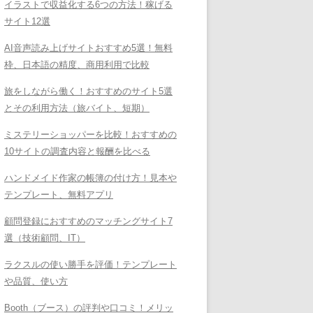
イラストで収益化する6つの方法！稼げる
サイト12選
AI音声読み上げサイトおすすめ5選！無料
枠、日本語の精度、商用利用で比較
旅をしながら働く！おすすめのサイト5選
とその利用方法（旅バイト、短期）
ミステリーショッパーを比較！おすすめの
10サイトの調査内容と報酬を比べる
ハンドメイド作家の帳簿の付け方！見本や
テンプレート、無料アプリ
顧問登録におすすめのマッチングサイト7
選（技術顧問、IT）
ラクスルの使い勝手を評価！テンプレート
や品質、使い方
Booth（ブース）の評判や口コミ！メリッ