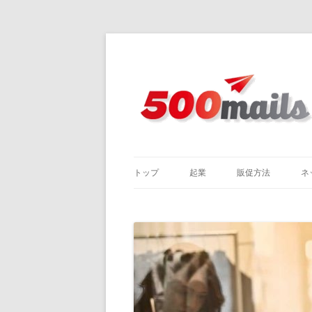
トップ
起業
販促方法
ネ