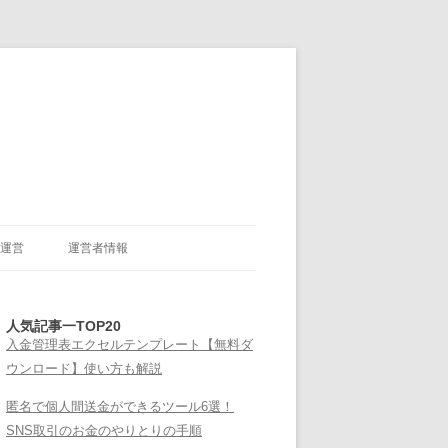
運営
運営者情報
人気記事一TOP20
入金管理表エクセルテンプレート【無料ダ
ウンロード】使い方も解説
匿名で個人間送金ができるツール6選！
SNS取引のお金のやりとりの手順