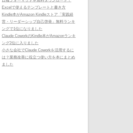
日報フォーマットを無料ダウンロード！
Excelで使えるテンプレートと書き方
Kindle本がAmazon Kindleストア「実践経
営・リーダーシップ自己啓発」無料ランキ
ングで1位になりました
Claude CoworkのKindle本がAmazonランキ
ング2位に入りました
小さな会社でClaude Coworkを活用するに
は？業務改善に役立つ使い方を本にまとめ
ました