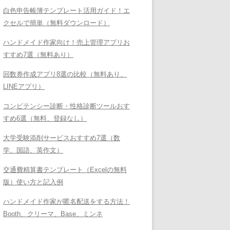
白色申告帳簿テンプレート活用ガイド！エ
クセルで簡単（無料ダウンロード）
ハンドメイド作家向け！売上管理アプリお
すすめ7選（無料あり）
回数券作成アプリ8選の比較（無料あり、
LINEアプリ）
コンピテンシー診断・性格診断ツールおす
すめ6選（無料、登録なし）
大学受験添削サービスおすすめ7選（数
学、国語、英作文）
交通費精算書テンプレート（Excelの無料
版）使い方と記入例
ハンドメイド作家が匿名配送をする方法！
Booth、クリーマ、Base、ミンネ