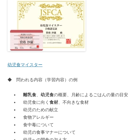
幼児食マイスター
◆ 問われる内容（学習内容）の例
離乳食
、
幼児食
の概要、月齢によるごはんの量の目安
幼児食に向く
食材
、不向きな食材
幼児のための献立
食物アレルギー
食中毒について
幼児の食事マナーについて
幼児への間食の与え方