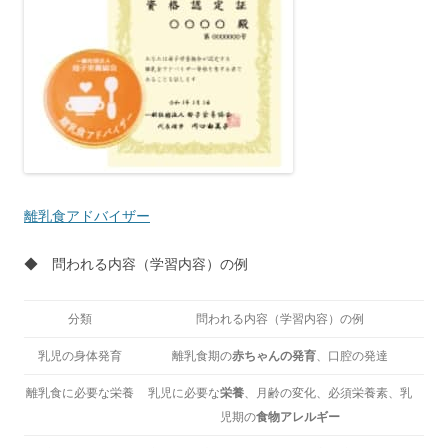
離乳食アドバイザー
◆ 問われる内容（学習内容）の例
分類
問われる内容（学習内容）の例
乳児の身体発育
離乳食期の
赤ちゃんの発育
、口腔の発達
離乳食に必要な栄養
乳児に必要な
栄養
、月齢の変化、必須栄養素、乳
児期の
食物アレルギー