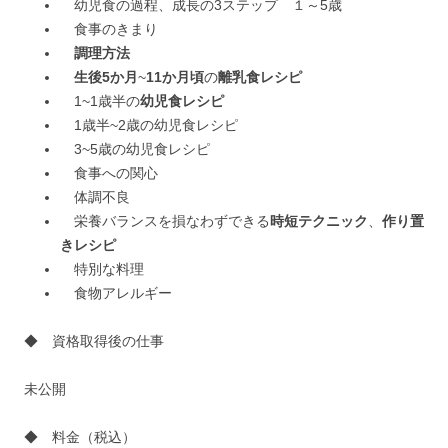
幼児食の過程、成長の3ステップ １～5歳
食事のきまり
調理方法
生後5か月
~
11か月頃
の
離乳食レシピ
1~1歳半の
幼児食レシピ
1歳半~2歳の幼児食レシピ
3~5歳の幼児食レシピ
食事への関心
体調不良
栄養バランスを損なわずできる
時短テクニック
、
作り置
きレシピ
特別な料理
食物アレルギー
◆ 資格取得後の仕事
未公開
◆ 料金（税込）