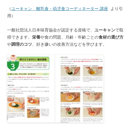
（
ユーキャン 離乳食・幼児食コーディネーター 講座
より引
用）
一般社団法人日本味育協会が認定する資格で、
ユーキャン
で取
得できます。
栄養
や食の問題、月齢・年齢ごとの
食材の選び方
や
調理のコツ
、好き嫌いの改善方法などを学びます。