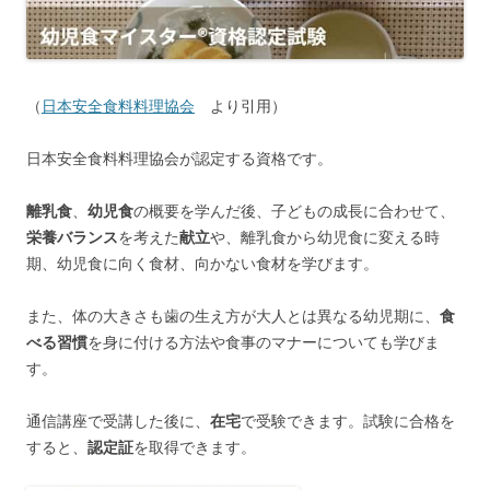
（
日本安全食料料理協会
より引用）
日本安全食料料理協会が認定する資格です。
離乳食
、
幼児食
の概要を学んだ後、子どもの成長に合わせて、
栄養バランス
を考えた
献立
や、離乳食から幼児食に変える時
期、幼児食に向く食材、向かない食材を学びます。
また、体の大きさも歯の生え方が大人とは異なる幼児期に、
食
べる習慣
を身に付ける方法や食事のマナーについても学びま
す。
通信講座で受講した後に、
在宅
で受験できます。試験に合格を
すると、
認定証
を取得できます。