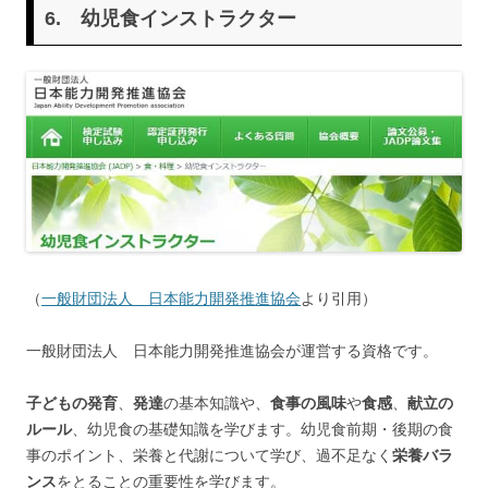
6.
幼児食インストラクター
（
一般財団法人 日本能力開発推進協会
より引用）
一般財団法人 日本能力開発推進協会が運営する資格です。
子どもの発育
、
発達
の基本知識や、
食事の風味
や
食感
、
献立の
ルール
、幼児食の基礎知識を学びます。幼児食前期・後期の食
事のポイント、栄養と代謝について学び、過不足なく
栄養バラ
ンス
をとることの重要性を学びます。