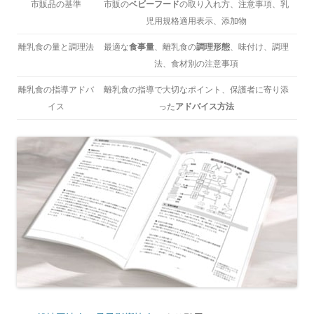
市販品の基準
市販の
ベビーフード
の取り入れ方、注意事項、乳
児用規格適用表示、添加物
離乳食の量と調理法
最適な
食事量
、離乳食の
調理形態
、味付け、調理
法、食材別の注意事項
離乳食の指導アドバ
離乳食の指導で大切なポイント、保護者に寄り添
イス
った
アドバイス方法