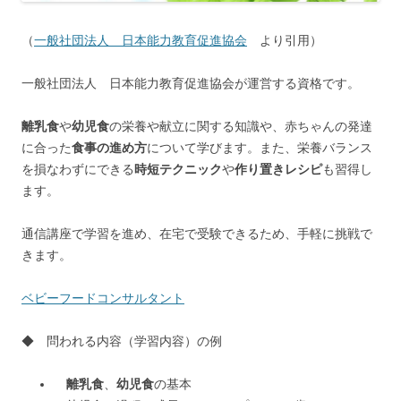
（
一般社団法人 日本能力教育促進協会
より引用）
一般社団法人 日本能力教育促進協会が運営する資格です。
離乳食
や
幼児食
の栄養や献立に関する知識や、赤ちゃんの発達
に合った
食事の進め方
について学びます。また、栄養バランス
を損なわずにできる
時短テクニック
や
作り置きレシピ
も習得し
ます。
通信講座で学習を進め、在宅で受験できるため、手軽に挑戦で
きます。
ベビーフードコンサルタント
◆ 問われる内容（学習内容）の例
離乳食
、
幼児食
の基本