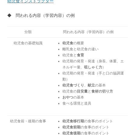
幼児食インストラクター
◆ 問われる内容（学習内容）の例
分類
問われる内容（学習内容）の例
幼児食の基礎知識
幼児食
の概要
離乳食と幼児食の違い
幼児食と
食育
幼児期の発育・発達（身長、体重、エ
ネルギー量、
咀しゃく力
）
幼児期の発育・発達（手と口の協調運
動）
幼児食づくり
、
献立
の基本
幼児食の
目安量
と
食材の切り方
おやつ
の基本
食べる環境と道具
幼児食前・後期の食事
幼児食移行期
の食事のポイント
幼児食前期
の食事のポイント
幼児食後期
の食事のポイント