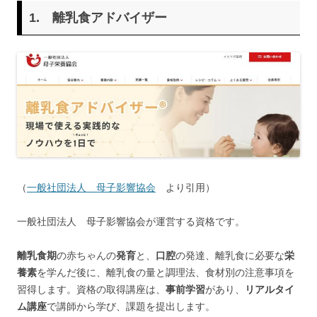
1.
離乳食アドバイザー
（
一般社団法人 母子影響協会
より引用）
一般社団法人 母子影響協会が運営する資格です。
離乳食期
の赤ちゃんの
発育
と、
口腔
の発達、離乳食に必要な
栄
養素
を学んだ後に、離乳食の量と調理法、食材別の注意事項を
習得します。資格の取得講座は、
事前学習
があり、
リアルタイ
ム講座
で講師から学び、課題を提出します。