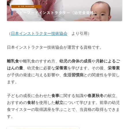
（
日本インストラクター技術協会
より引用）
日本インストラクター技術協会が運営する資格です。
離乳食
や離乳食のすすめ方、
幼児の身体の成長
や
月齢によるご
はんの量
、幼児食に必要な
栄養素
を学びます。その後、
栄養素
が子供の発達に与える影響や、
生活習慣病
との関連性を学習し
ます。
子どもの成長に合わせた
食事
に関する知識や
春夏秋冬
の献立、
おすすめの
食材
を使用した
献立
について学びます。前章の幼児
食マイスターの取得講座を学ぶことで、当資格の取得もできま
す。