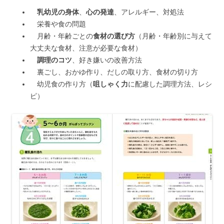
乳幼児の身体
、
心の発達
、アレルギー、対処法
栄養や食の問題
月齢・年齢ごとの
食材の選び方
（月齢・年齢別に与えて
大丈夫な食材、注意が必要な食材）
調理のコツ
、好き嫌いの改善方法
裏ごし、おかゆ作り、だしの取り方、食材の切り方
幼児食の作り方（
咀しゃく力
に配慮した調理方法、レシ
ピ）