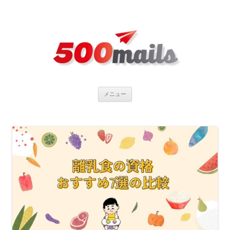
コ
メニュー
ン
テ
ン
ツ
へ
ス
キ
ッ
プ