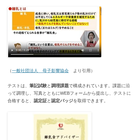
（
一般社団法人 母子影響協会
より引用）
テストは、
筆記試験
と
調理課題
で構成されています。課題に沿
って調理し、写真とともにWEBフォームから提出し、テストに
合格すると、
認定証
と
認定バッジ
を取得できます。